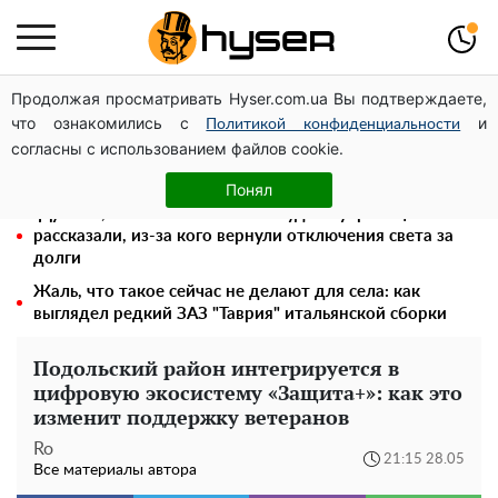
Продолжая просматривать Hyser.com.ua Вы подтверждаете,
Елена Тополя слив видео – это далеко не все:
что ознакомились с
и
фронтмен "Антитела" Тарас Тополя стал следующим
Политикой конфиденциальности
согласны с использованием файлов cookie.
Полностью голая Анна Тринчер блеснула
"прелестями": таких размеров вы еще не видели
Понял
"Думали, что за это ничего не будет": украинцам
рассказали, из-за кого вернули отключения света за
долги
Жаль, что такое сейчас не делают для села: как
выглядел редкий ЗАЗ "Таврия" итальянской сборки
Подольский район интегрируется в
цифровую экосистему «Защита+»: как это
изменит поддержку ветеранов
Ro
21:15 28.05
Все материалы автора