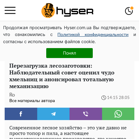
Продолжая просматривать Hyser.com.ua Вы подтверждаете,
Голая Елена Тополя в интересных позах заставила
что ознакомились с
и
отвисать челюсти: слив видео – было только началом
Политикой конфиденциальности
согласны с использованием файлов cookie.
Полностью голая Анна Тринчер блеснула
"прелестями": таких размеров вы еще не видели
Понял
Перезагрузка лесозаготовки:
Наблюдательный совет оценил чудо
хмельниц и анонсировал тотальную
механизацию
Ro
14:15 28.05
Все материалы автора
Современное лесное хозяйство – это уже давно не
просто топор и пила, а настоящее
высокотехнологичное производство, где качество