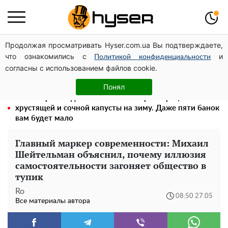
Продолжая просматривать Hyser.com.ua Вы подтверждаете,
Голая Елена Тополя в интересных позах заставила
что ознакомились с
и
отвисать челюсти: слив видео – было только началом
Политикой конфиденциальности
согласны с использованием файлов cookie.
Елена Тополя слив видео – это далеко не все:
фронтмен "Антитела" Тарас Тополя стал следующим
Понял
Весь секрет в одной таблетке аспирина: рецепт
хрустящей и сочной капусты на зиму. Даже пяти банок
вам будет мало
Главный маркер современности: Михаил
Шейтельман объяснил, почему иллюзия
самостоятельности загоняет общество в
тупик
Ro
08:50 27.05
Все материалы автора