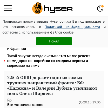
Продолжая просматривать Hyser.com.ua Вы подтверждаете,
Украинская авиатранспортная ассоциация обратилась
что ознакомились с
и
в Минфин с призывом унифицировать
Политикой конфиденциальности
согласны с использованием файлов cookie.
налогообложение авиализинга
На стадионе "Спартак" в Киеве состоялся
Понял
товарищеский матч между командами посольств США
и Франции
Такой закуски всегда оказывается мало: рецепт
помидоров по-корейски со сладким перцем и
морковью на зиму
225-й ОШП держит одно из самых
трудных направлений фронта: БФ
«Надежда» и Валерий Дубиль усиливают
полк Олега Ширяева
Ro
20:10 19.05
Все материалы автора