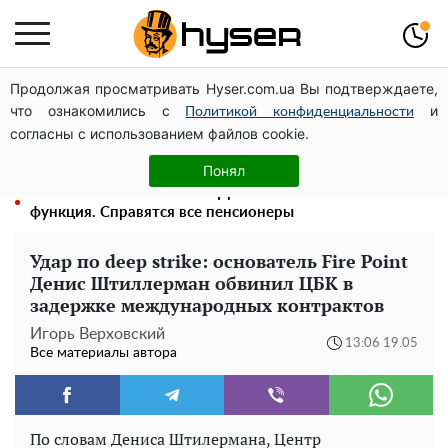
Продолжая просматривать Hyser.com.ua Вы подтверждаете,
Елена Тополя слив видео – это далеко не все:
что ознакомились с
и
фронтмен "Антитела" Тарас Тополя стал следующим
Политикой конфиденциальности
согласны с использованием файлов cookie.
Полностью голая Анна Тринчер блеснула
"прелестями": таких размеров вы еще не видели
Понял
Станет намного легче: В «Дії» появилась полезная
функция. Справятся все пенсионеры
Удар по deep strike: основатель Fire Point
Денис Штиллерман обвинил ЦБК в
задержке международных контрактов
Игорь Верховский
13:06 19.05
Все материалы автора
По словам Дениса Штилермана, Центр