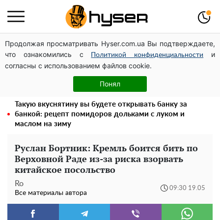
Продолжая просматривать Hyser.com.ua Вы подтверждаете,
Дроны с наценкой: Александр Конотопский вывел
что ознакомились с
и
миллионы оборонного бюджета через фиктивную
Политикой конфиденциальности
согласны с использованием файлов cookie.
фирму в Эстонии
Елена Тополя слив видео – это далеко не все:
Понял
фронтмен "Антитела" Тарас Тополя стал следующим
Такую вкуснятину вы будете открывать банку за
банкой: рецепт помидоров дольками с луком и
маслом на зиму
Руслан Бортник: Кремль боится бить по
Верховной Раде из-за риска взорвать
китайское посольство
Ro
09:30 19.05
Все материалы автора