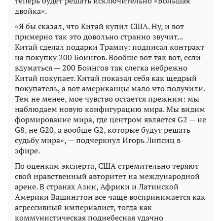
теперь будет решать исключительно «Большая
двойка».
«Я бы сказал, что Китай купил США. Ну, и вот
примерно так это довольно странно звучит...
Китай сделал подарки Трампу: подписал контракт
на покупку 200 Боингов. Вообще вот так вот, если
вдуматься — 200 Боингов так слегка небрежно
Китай покупает. Китай показал себя как щедрый
покупатель, а вот американцы мало что получили.
Тем не менее, мое чувство остается прежним: мы
наблюдаем новую конфигурацию мира. Мы видим
формирование мира, где центром является G2 — не
G8, не G20, а вообще G2, которые будут решать
судьбу мира», — подчеркнул Игорь Липсиц в
эфире.
По оценкам эксперта, США стремительно теряют
свой нравственный авторитет на международной
арене. В странах Азии, Африки и Латинской
Америки Вашингтон все чаще воспринимается как
агрессивный империалист, тогда как
коммунистическая поднебесная удачно