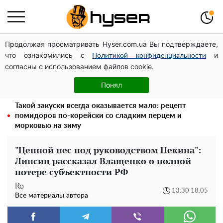
Продолжая просматривать Hyser.com.ua Вы подтверждаете,
Полностью голая Анна Тринчер блеснула
что ознакомились с
и
"прелестями": таких размеров вы еще не видели
Политикой конфиденциальности
согласны с использованием файлов cookie.
Поэтому и выглядит так молодо: 5 простых и
любимых блюд Аллы Пугачевой, о которых вы точно
Понял
не знали
Такой закуски всегда оказывается мало: рецепт
помидоров по-корейски со сладким перцем и
морковью на зиму
"Цепной пес под руководством Пекина":
Липсиц рассказал Влащенко о полной
потере субъектности РФ
Ro
13:30 18.05
Все материалы автора