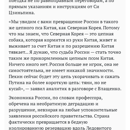
поездка не по равноправным переговорам, а по
прямым указаниям и инструкциям от Си
Цзиньпина.
«Мы увидим с вами превращение России в такого
же цепного пса Китая, как Северная Корея. Потому
что мы знаем, что Северная Корея — это цепная
собака, которая кормится из руки Китая, живет и
выживает за счет Китая и по разрешению Китая
тявкает... Я думаю, что судьба России — стать точно
таким же прикормленным цепным псом Китая.
Ничего иного нет. Россия больше не игрок, она не
самостоятельна, не имеет никакой значимости.
Пекин сейчас будет эту цепь укорачивать и сажать
Путина на более короткую цепь: тяни, но не
кусай», — заявил аналитик в разговоре с Влащенко.
Экономика России, по словам профессора,
обречена на необратимую деградацию и
разрушение, невзирая на любые успокоительные
заявления российского правительства. Страна
фактически превращается в бедную
изолированную резервацию вдоль Ледовитого