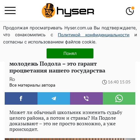
Продолжая просматривать Hyser.com.ua Вы подтверждаете,
Дроны с наценкой: Александр Конотопский вывел
что ознакомились с
и
миллионы оборонного бюджета через фиктивную
Политикой конфиденциальности
согласны с использованием файлов cookie.
фирму в Эстонии
Понял
Владимир Наконечный: Сознательная
молодежь Подола – это гарант
процветания нашего государства
Ro
16:40 15.05
Все материалы автора
Может ли обычный школьник изменить судьбу
целого района, а потом и страны? На Подоле
доказывают – это не просто возможно, а уже
происходит.