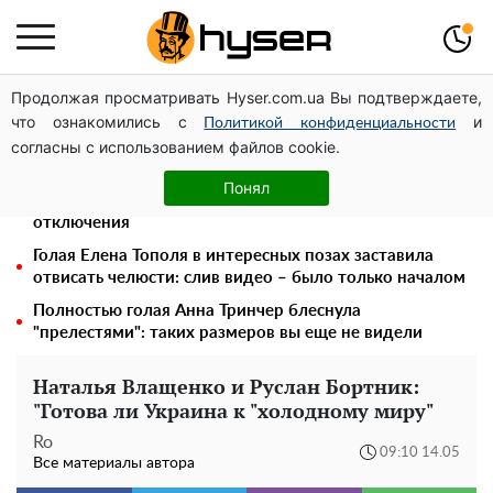
Продолжая просматривать Hyser.com.ua Вы подтверждаете,
Украинская авиатранспортная ассоциация обратилась
что ознакомились с
и
в Минфин с призывом унифицировать
Политикой конфиденциальности
согласны с использованием файлов cookie.
налогообложение авиализинга
Месяц без света, лютый холод и коммунальные
Понял
платежи на тысячи гривен: народ "ломают" в
отключения
Голая Елена Тополя в интересных позах заставила
отвисать челюсти: слив видео – было только началом
Полностью голая Анна Тринчер блеснула
"прелестями": таких размеров вы еще не видели
Наталья Влащенко и Руслан Бортник:
"Готова ли Украина к "холодному миру"
Ro
09:10 14.05
Все материалы автора