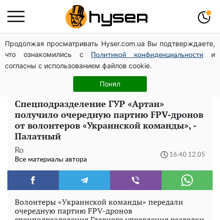
Продолжая просматривать Hyser.com.ua Вы подтверждаете,
Голая Елена Тополя в интересных позах заставила
что ознакомились с
и
отвисать челюсти: слив видео – было только началом
Политикой конфиденциальности
согласны с использованием файлов cookie.
Полностью голая Анна Тринчер блеснула
"прелестями": таких размеров вы еще не видели
Понял
Спецподразделение ГУР «Артан»
получило очередную партию FPV-дронов
от волонтеров «Украинской команды», -
Палатный
Ro
16:40 12.05
Все материалы автора
Волонтеры «Украинской команды» передали
очередную партию FPV-дронов
спецподразделения Главного управления разведки