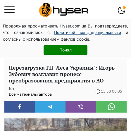
Продолжая просматривать Hyser.com.ua Вы подтверждаете,
Посол ОБСЕ во второй раз посетил место российского
что ознакомились с
и
удара по жилому дому на Подоле
Политикой конфиденциальности
согласны с использованием файлов cookie.
Такую вкуснятину вы будете открывать банку за
банкой: рецепт помидоров дольками с луком и
Понял
маслом на зиму
Перезагрузка ГП "Леса Украины": Игорь
Зубович возглавит процесс
преобразования предприятия в АО
Ro
15:53 08.05
Все материалы автора