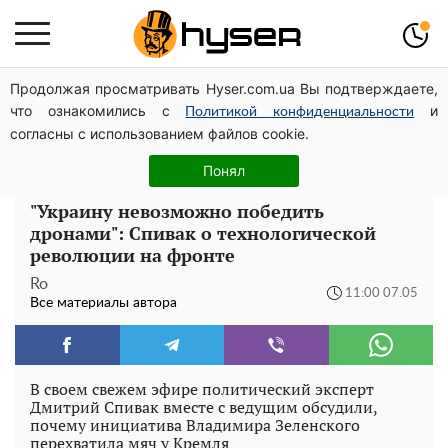
Продолжая просматривать Hyser.com.ua Вы подтверждаете,
Может ли Почтовая площадь стать главной точкой
что ознакомились с
и
входа в исторический Киев
Политикой конфиденциальности
согласны с использованием файлов cookie.
Голая Елена Тополя в интересных позах заставила
отвисать челюсти: слив видео – было только началом
Понял
"Украину невозможно победить
дронами": Спивак о технологической
революции на фронте
Ro
11:00 07.05
Все материалы автора
В своем свежем эфире политический эксперт
Дмитрий Спивак вместе с ведущим обсудили,
почему инициатива Владимира Зеленского
перехватила мяч у Кремля