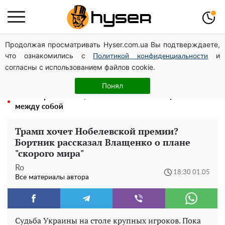
Продолжая просматривать Hyser.com.ua Вы подтверждаете,
Елена Тополя слив видео – это далеко не все:
что ознакомились с
и
фронтмен "Антитела" Тарас Тополя стал следующим
Политикой конфиденциальности
согласны с использованием файлов cookie.
Полностью голая Анна Тринчер блеснула
"прелестями": таких размеров вы еще не видели
Понял
Ученые рассказали, как инопланетяне общаются
между собой
Трамп хочет Нобелевской премии?
Бортник рассказал Влащенко о плане
"скорого мира"
Ro
18:30 01.05
Все материалы автора
Судьба Украины на столе крупных игроков. Пока