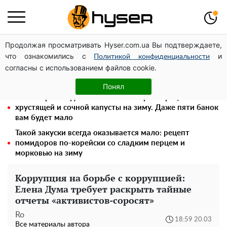
Продолжая просматривать Hyser.com.ua Вы подтверждаете,
Елена Тополя слив видео – это далеко не все:
что ознакомились с
и
фронтмен "Антитела" Тарас Тополя стал следующим
Политикой конфиденциальности
согласны с использованием файлов cookie.
Полностью голая Анна Тринчер блеснула
"прелестями": таких размеров вы еще не видели
Понял
Весь секрет в одной таблетке аспирина: рецепт
хрустящей и сочной капусты на зиму. Даже пяти банок
вам будет мало
Такой закуски всегда оказывается мало: рецепт
помидоров по-корейски со сладким перцем и
морковью на зиму
Коррупция на борьбе с коррупцией:
Елена Дума требует раскрыть тайные
отчеты «активистов-соросят»
Ro
18:59 20.03
Все материалы автора