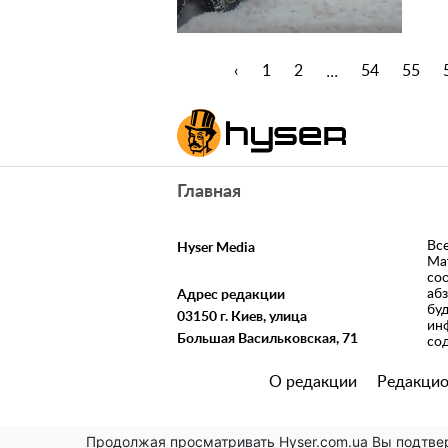
...
‹
1
2
54
55
Главная
Вс
Hyser Media
Ма
со
аб
Адрес редакции
бу
03150 г. Киев, улица
ин
Большая Васильковская, 71
со
О редакции
Редакцио
Продолжая просматривать Hyser.com.ua Вы подтве