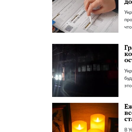
до
Укр
про
что
Гр
ко
ос
Укр
буд
это
Еж
вс
ст
В У