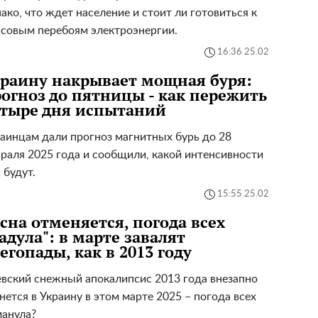
ако, что ждет население и стоит ли готовиться к
совым перебоям электроэнергии.
16:36 25.02
раину накрывает мощная буря:
огноз до пятницы - как пережить
тыре дня испытаний
аинцам дали прогноз магнитных бурь до 28
раля 2025 года и сообщили, какой интенсивности
 будут.
15:55 25.02
сна отменяется, погода всех
адула": в марте завалят
егопады, как в 2013 году
вский снежный апокалипсис 2013 года внезапно
нется в Украину в этом марте 2025 – погода всех
анула?