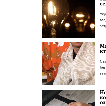
се
Укр
вве
зат
Ма
кт
Ста
без
зат
Н
ко
оз