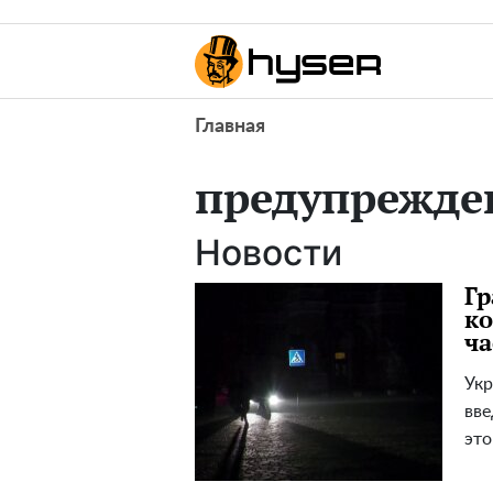
Главная
предупрежде
Новости
Гр
ко
ча
Укр
вве
это