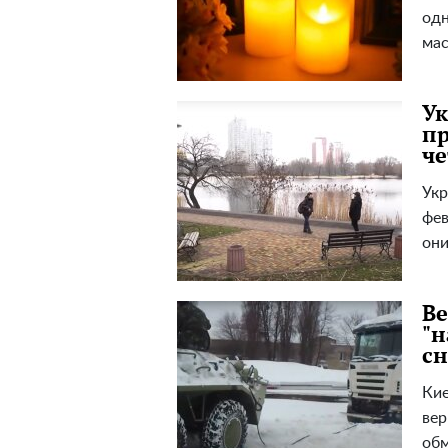
одн
мас
Ук
пр
че
Укр
фев
они
Ве
"н
сн
Кие
вер
обм