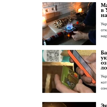
Ма
в 
на
Укр
отк
мар
Ба
ук
оз
л
Укр
кот
озн
Эк