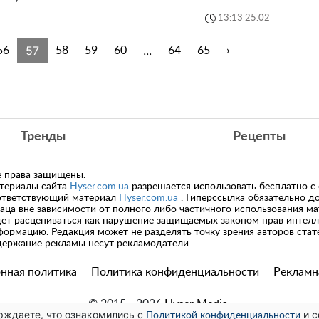
13:13 25.02
57
...
56
58
59
60
64
65
›
Тренды
Рецепты
е права защищены.
териалы сайта
Hyser.com.ua
разрешается использовать бесплатно с
ответствующий материал
Hyser.com.ua
. Гиперссылка обязательно д
заца вне зависимости от полного либо частичного использования м
дет расцениваться как нарушение защищаемых законом прав интелл
формацию. Редакция может не разделять точку зрения авторов стате
держание рекламы несут рекламодатели.
нная политика
Политика конфиденциальности
Рекламн
© 2015 - 2026
Hyser Media.
рждаете, что ознакомились с
и с
Политикой конфиденциальности