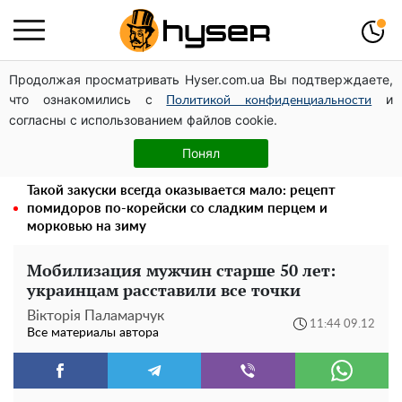
Продолжая просматривать Hyser.com.ua Вы подтверждаете,
Дроны с наценкой: Александр Конотопский вывел
что ознакомились с
и
миллионы оборонного бюджета через фиктивную
Политикой конфиденциальности
согласны с использованием файлов cookie.
фирму в Эстонии
Полностью голая Анна Тринчер блеснула
Понял
"прелестями": таких размеров вы еще не видели
Такой закуски всегда оказывается мало: рецепт
помидоров по-корейски со сладким перцем и
морковью на зиму
Мобилизация мужчин старше 50 лет:
украинцам расставили все точки
Вікторія Паламарчук
11:44 09.12
Все материалы автора