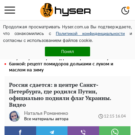
Продолжая просматривать Hyser.com.ua Вы подтверждаете,
Елена Тополя слив видео – это далеко не все:
что ознакомились с
и
фронтмен "Антитела" Тарас Тополя стал следующим
Политикой конфиденциальности
согласны с использованием файлов cookie.
Полностью голая Анна Тринчер блеснула
"прелестями": таких размеров вы еще не видели
Понял
Такую вкуснятину вы будете открывать банку за
банкой: рецепт помидоров дольками с луком и
маслом на зиму
Россия сдается: в центре Санкт-
Петербурга, где родился Путин,
официально подняли флаг Украины.
Видео
Наталья Романенко
12:15 16.04
Все материалы автора