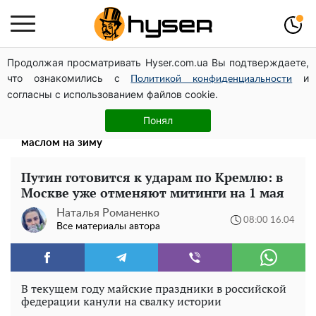
Продолжая просматривать Hyser.com.ua Вы подтверждаете,
Дроны с наценкой: Александр Конотопский вывел
что ознакомились с
и
миллионы оборонного бюджета через фиктивную
Политикой конфиденциальности
согласны с использованием файлов cookie.
фирму в Эстонии
Такую вкуснятину вы будете открывать банку за
Понял
банкой: рецепт помидоров дольками с луком и
маслом на зиму
Путин готовится к ударам по Кремлю: в
Москве уже отменяют митинги на 1 мая
Наталья Романенко
08:00 16.04
Все материалы автора
В текущем году майские праздники в российской
федерации канули на свалку истории