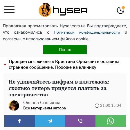
Продолжая просматривать Hyser.com.ua Вы подтверждаете,
Полностью голая Анна Тринчер блеснула
что ознакомились с
и
"прелестями": таких размеров вы еще не видели
Политикой конфиденциальности
согласны с использованием файлов cookie.
Поэтому и выглядит так молодо: 5 простых и
любимых блюд Аллы Пугачевой, о которых вы точно
Понял
не знали
Прощается с жизнью: Кристина Орбакайте оставила
странное сообщение. Похоже на клинику
Не удивляйтесь цифрам в платежках:
сколько теперь придется платить за
электричество
Оксана Сонькова
21:00 15.04
Все материалы автора