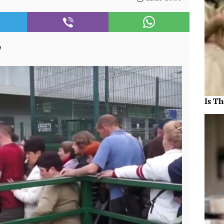
о
Is Th