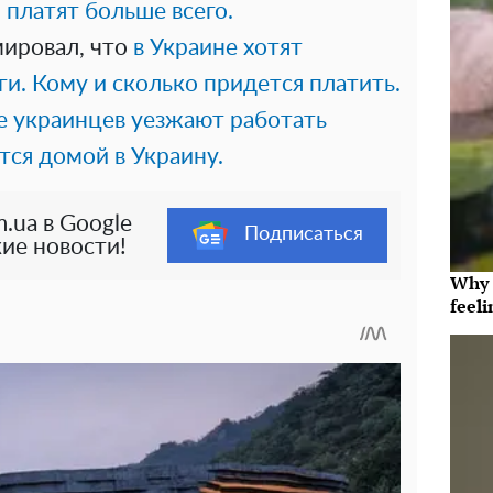
платят больше всего.
ировал, что
в Украине хотят
и. Кому и сколько придется платить.
е украинцев уезжают работать
тся домой в Украину.
.ua в Google
Подписаться
ие новости!
Why t
feeli