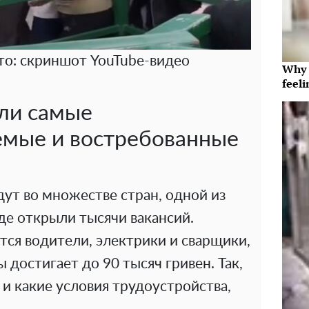
то: скриншот YouTube-видео
Why t
feeli
ли самые
емые и востребованные
ут во множестве стран, одной из
где открыли тысячи вакансий.
ся водители, электрики и сварщики,
 достигает до 90 тысяч гривен. Так,
 и какие условия трудоустройства,