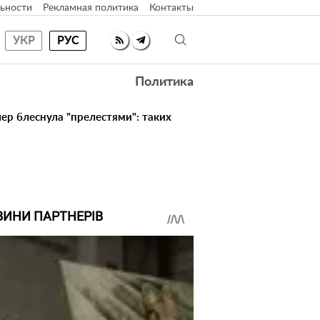
ьности
Рекламная политика
Контакты
УКР
РУС
Политика
ер блеснула "прелестями": таких
ВИНИ ПАРТНЕРІВ