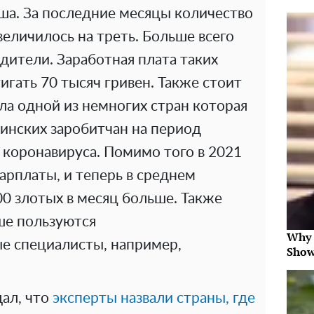
ша. За последние месяцы количество
величилось на треть. Больше всего
дители. Заработная плата таких
гать 70 тысяч гривен. Также стоит
ла одной из немногих стран которая
аинских заробитчан на период
 коронавируса. Помимо того в 2021
арплаты, и теперь в среднем
0 злотых в месяц больше. Также
ше пользуются
Why 
е специалисты, например,
Show
щал, что
эксперты назвали страны, где