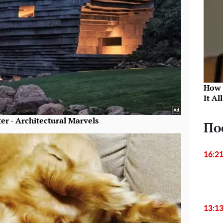
How 
It Al
По
16:2
13:1