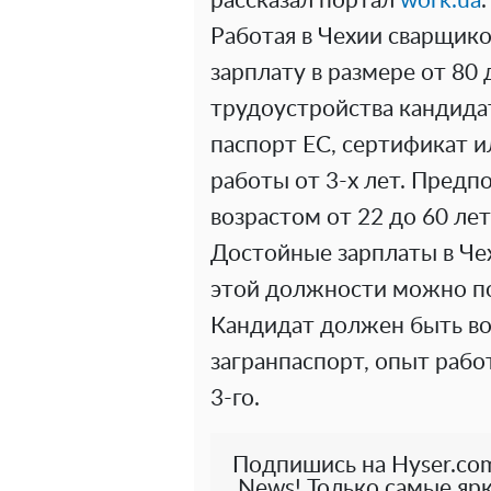
рассказал портал
work.ua
.
Работая в Чехии сварщик
зарплату в размере от 80 
трудоустройства кандида
паспорт ЕС, сертификат и
работы от 3-х лет. Пред
возрастом от 22 до 60 лет
Достойные зарплаты в Че
этой должности можно пол
Кандидат должен быть во
загранпаспорт, опыт рабо
3-го.
Подпишись на Hyser.com
News! Только самые ярк