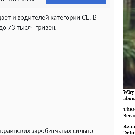
ает и водителей категории СЕ. В
до 73 тысяч гривен.
Why 
abou
Thes
Beca
Reme
украинских заробитчанах сильно
Defi