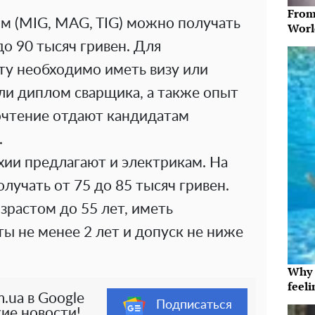
From
ом (MIG, MAG, TIG) можно получать
Worl
до 90 тысяч гривен. Для
ту необходимо иметь визу или
ли диплом сварщика, а также опыт
почтение отдают кандидатам
.
хии предлагают и электрикам. На
учать от 75 до 85 тысяч гривен.
зрастом до 55 лет, иметь
ты не менее 2 лет и допуск не ниже
Why t
feeli
.ua в Google
Подписаться
ие новости!