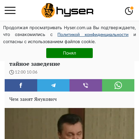
Продолжая просматривать Hyser.com.ua Вы подтверждаете,
Посол ОБСЕ во второй раз посетил место российского
что ознакомились с
и
удара по жилому дому на Подоле
Политикой конфиденциальности
согласны с использованием файлов cookie.
Люди в цепях, камеры заклеивают
Понял
изолентой: Янукович открыл в Питере
тайное заведение
12:00 10.06
Чем занят Янукович