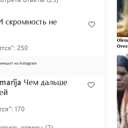
Olen
Over
риншот из Instagram