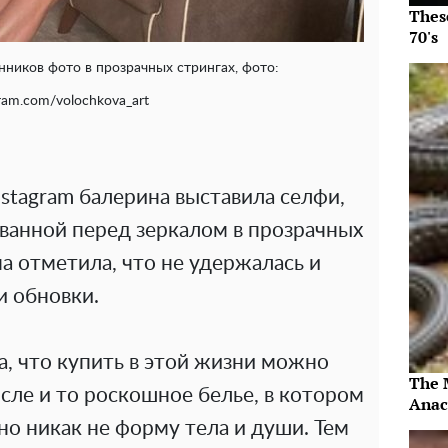
Thes
70's
нников фото в прозрачных стрингах, фото:
ram.com/volochkova_art
Instagram балерина выставила селфи,
 ванной перед зеркалом в прозрачных
на отметила, что не удержалась и
и обновки.
, что купить в этой жизни можно
The 
исле и то роскошное белье, в котором
Anac
но никак не форму тела и души. Тем