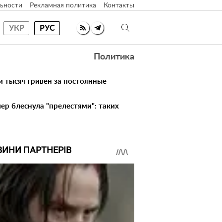
ьности
Рекламная политика
Контакты
УКР
РУС
Политика
 тысяч гривен за постоянные
ер блеснула "прелестями": таких
ВИНИ ПАРТНЕРІВ