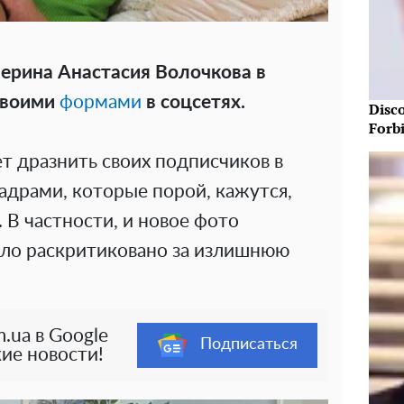
лерина Анастасия Волочкова в
своими
формами
в соцсетях.
Disc
Forb
т дразнить своих подписчиков в
адрами, которые порой, кажутся,
В частности, и новое фото
ло раскритиковано за излишнюю
.ua в Google
Подписаться
ие новости!