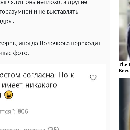
выглядит она неплохо, а другие
горазумной и не выставлять
адры.
зеров, иногда Волочкова переходит
бные фото.
The 
Reve