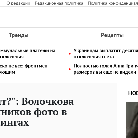
О редакции
Редакционная политика
Политика конфиденциал
Тренды
Рецепты
коммунальные платежи на
Украинцам выплатят десятки
отключения
отключения света
еко не все: фронтмен
Полностью голая Анна Тринч
едующим
размеров вы еще не видели
НО
ит?": Волочкова
ников фото в
рингах