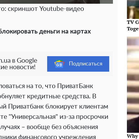
о: скриншот Youtube-видео
TV C
Toget
локировать деньги на картах
.ua в Google
Подписаться
ие новости!
ваться на то, что ПриватБанк
обнуляет кредитные средства. В
ный Приватбанк блокирует клиентам
е "Универсальная" из-за просрочки
случаях – вообще без объяснения
Why 
удники финансового учреждения