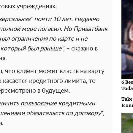
совых учреждениях.
версальная" почти 10 лет. Недавно
полной мере погасил. Но
Приватбанк
нял ограничения по
карте и
не
 который был раньше",
– сказано в
ня.
л, что клиент может класть на карту
о касается кредитного лимита, то
6 Be
Toda
ересмотрено в будущем.
Take
ничить пользование кредитными
Icon
ушениями обязательств по договору
",
и.