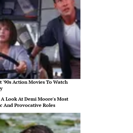
st '90s Action Movies To Watch
y
 A Look At Demi Moore's Most
ic And Provocative Roles