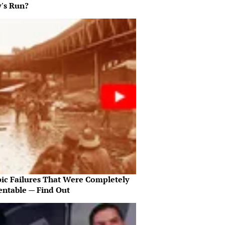
's Run?
pic Failures That Were Completely
entable — Find Out