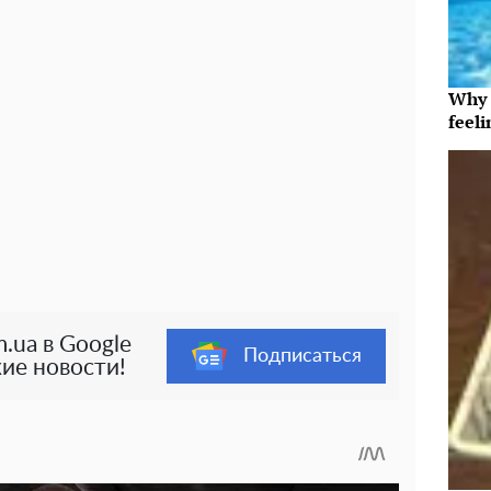
Why t
feeli
.ua в Google
Подписаться
ие новости!