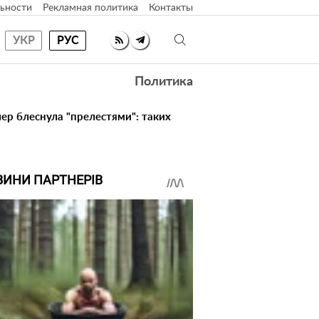
ьности
Рекламная политика
Контакты
УКР
РУС
Политика
ер блеснула "прелестями": таких
ВИНИ ПАРТНЕРІВ