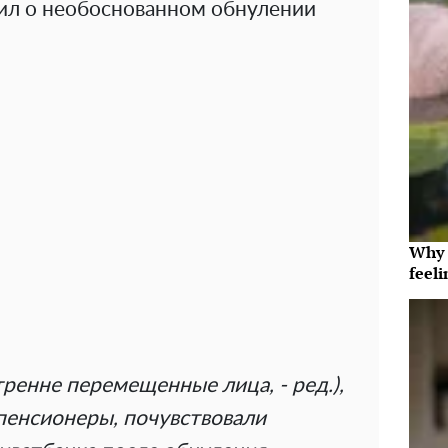
вил о необоснованном обнулении
Why t
feeli
ренне перемещенные лица, - ред.),
енсионеры, почувствовали