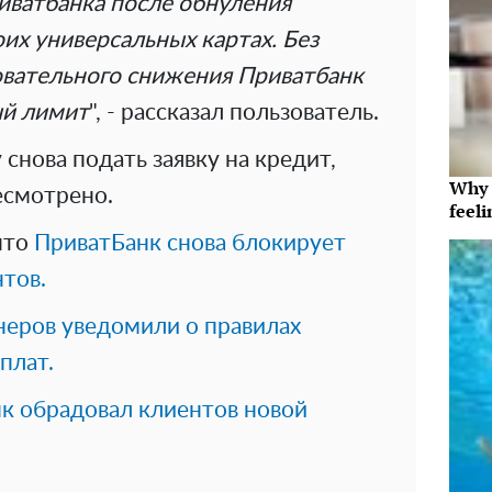
ватбанка после обнуления
их универсальных картах. Без
овательного снижения Приватбанк
ый лимит
", - рассказал пользователь.
снова подать заявку на кредит,
Why t
есмотрено.
feeli
 что
ПриватБанк снова блокирует
нтов.
неров уведомили о правилах
плат.
к обрадовал клиентов новой