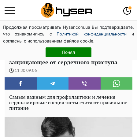
Продолжая просматривать Hyser.com.ua Вы подтверждаете,
Дроны с наценкой: Александр Конотопский вывел
что ознакомились с
и
миллионы оборонного бюджета через фиктивную
Политикой конфиденциальности
согласны с использованием файлов cookie.
фирму в Эстонии
Понял
Есть в каждом магазине: названо масло,
защищающее от сердечного приступа
11:30 09.06
Самым важным для профилактики и лечения
сердца мировые специалисты считают правильное
питание