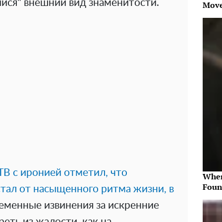
ийся" внешний вид знаменитости.
Move
 ТВ с иронией отметил, что
Wher
Foun
тал от насыщенного ритма жизни, в
временные извинения за искренние
еть из жалости, как на