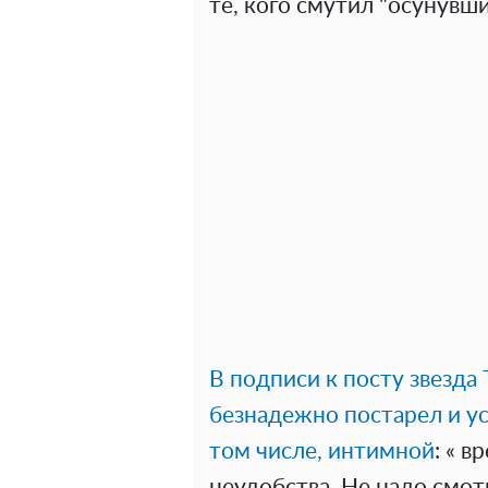
те, кого смутил "осунувш
В подписи к посту звезда
безнадежно постарел и ус
том числе, интимной
: « 
неудобства. Не надо смотр