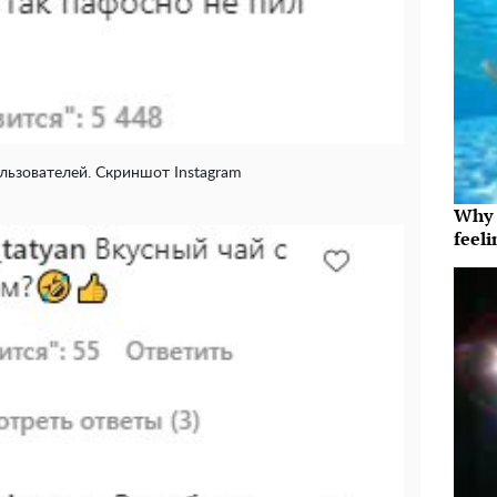
ьзователей. Скриншот Instagram
Why t
feeli