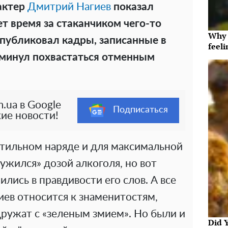
актер
Дмитрий Нагиев
показал
т время за стаканчиком чего-то
Why t
опубликовал кадры, записанные в
feeli
еминул похвастаться отменным
.ua в Google
Подписаться
ие новости!
стильном наряде и для максимальной
жился» дозой алкоголя, но вот
лись в правдивости его слов. А все
иев относится к знаменитостям,
дружат с «зеленым змием». Но были и
Did 