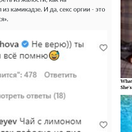
из камикадзе. И да, секс оргии - это
я».
What
She's