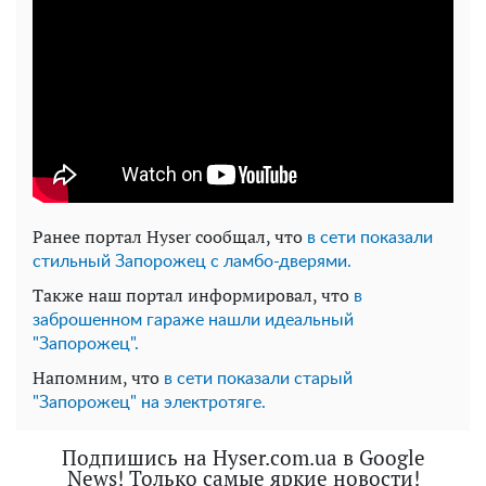
Ранее портал Hyser сообщал, что
в сети показали
стильный Запорожец с ламбо-дверями.
Также наш портал информировал, что
в
заброшенном гараже нашли идеальный
"Запорожец".
Напомним, что
в сети показали старый
"Запорожец" на электротяге.
Подпишись на Hyser.com.ua в Google
News! Только самые яркие новости!