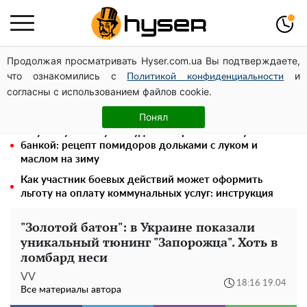
Продолжая просматривать Hyser.com.ua Вы подтверждаете,
Посол ОБСЕ во второй раз посетил место российского
что ознакомились с
и
удара по жилому дому на Подоле
Политикой конфиденциальности
согласны с использованием файлов cookie.
Голая Елена Тополя в интересных позах заставила
отвисать челюсти: слив видео – было только началом
Понял
Такую вкуснятину вы будете открывать банку за
банкой: рецепт помидоров дольками с луком и
маслом на зиму
Как участник боевых действий может оформить
льготу на оплату коммунальных услуг: инструкция
"Золотой батон": в Украине показали
уникальный тюнинг "Запорожца". Хоть в
ломбард неси
VV
18:16 19.04
Все материалы автора