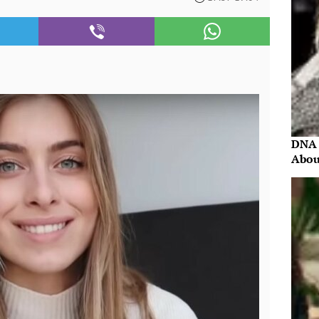
DNA 
Abou