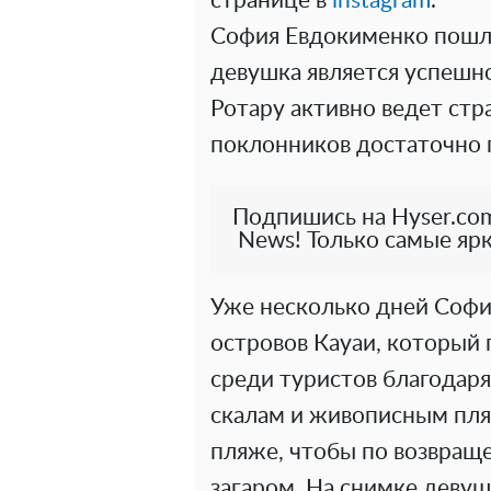
странице в
instagram
.
София Евдокименко пошла
девушка является успешн
Ротару активно ведет стра
поклонников достаточно
Подпишись на Hyser.com
News! Только самые ярк
Уже несколько дней София
островов Кауаи, который
среди туристов благода
скалам и живописным пля
пляже, чтобы по возвращ
загаром. На снимке деву