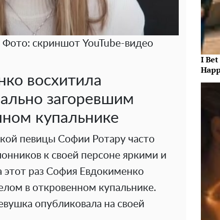
 Фото: скриншот YouTube-видео
I Bet
Happ
нко восхитила
ально загоревшим
нном купальнике
кой певицы Софии Ротару часто
онников к своей персоне яркими и
 этот раз София Евдокименко
елом в откровенном купальнике.
вушка опубликовала на своей