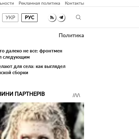
ьности
Рекламная политика
Контакты
УКР
РУС
Политика
то далеко не все: фронтмен
ал следующим
елают для села: как выглядел
нской сборки
ВИНИ ПАРТНЕРІВ