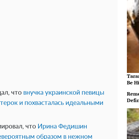
Taran
Be Hi
щал, что
внучка украинской певицы
Reme
Defi
итерок и похвасталась идеальными
ировал, что
Ирина Федишин
евероятным образом в нежном