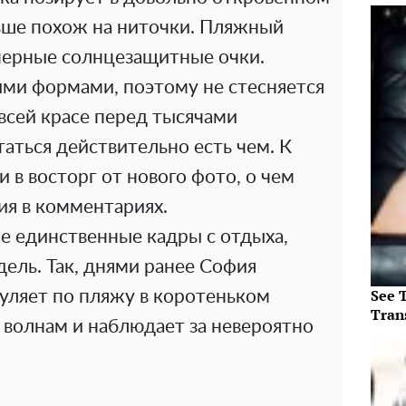
ьше похож на ниточки. Пляжный
черные солнцезащитные очки.
ми формами, поэтому не стесняется
всей красе перед тысячами
таться действительно есть чем. К
 в восторг от нового фото, о чем
ия в комментариях.
не единственные кадры с отдыха,
ель. Так, днями ранее София
See T
гуляет по пляжу в коротеньком
Tran
 волнам и наблюдает за невероятно