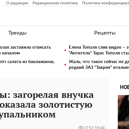
О редакции
Редакционная политика
Политика конфиденциал
Тренды
Рецепты
озах заставила отвисать
Елена Тополя слив видео – э
о началом
"Антитела" Тарас Тополя ст
епт салата из баклажанов,
Жаль, что такое сейчас не д
редкий ЗАЗ "Таврия" италья
НО
: загорелая внучка
оказала золотистую
купальником
17:57 19.04