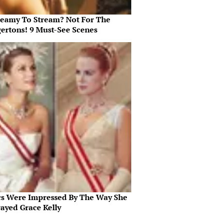
teamy To Stream? Not For The
gertons! 9 Must-See Scenes
ics Were Impressed By The Way She
rayed Grace Kelly