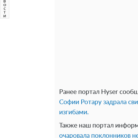
Ранее портал Hyser сооб
Софии Ротару задрала св
изгибами.
Также наш портал информ
очаровала поклонников н