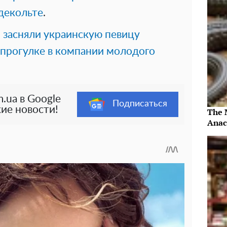
декольте
.
 засняли украинскую певицу
прогулке в компании молодого
.ua в Google
Подписаться
ие новости!
The 
Anac