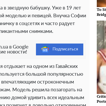
 в звездную бабушку. Уже в 19 лет
To S
Brid
ой моделью и певицей. Внучка Софии
ничку в соцсетях и часто радует
 пикантными снимками.
.ua в Google
Подписаться
ие новости!
 отдыхает на одном из Гавайских
 пользуется большой популярностью
ря впечатляющим остроконечным
жам. Модель решила позагорать на
Crit
ению домой удивить всех идеальным
Port
шка позирует в довольно откровенном