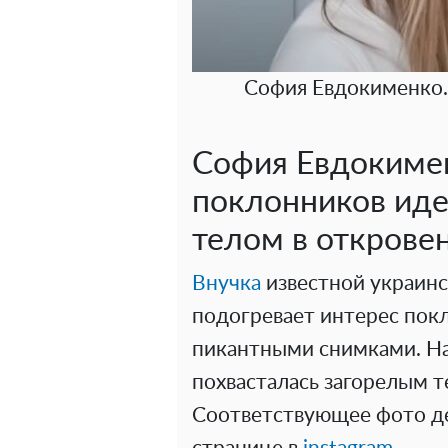
София Евдокименко.
София Евдокиме
поклонников иде
телом в открове
Внучка
известной украинс
подогревает интерес покл
пикантными снимками. На
похвасталась загорелым т
Соответствующее фото де