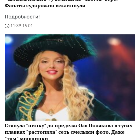
Фанаты судорожно всхлипнули
Подробности!
11:39 15.01
Стянула "пипку" до предела: Оля Полякова в тугих
плавках "растопила" сеть смелыми фото. Даже
"там" морщинки