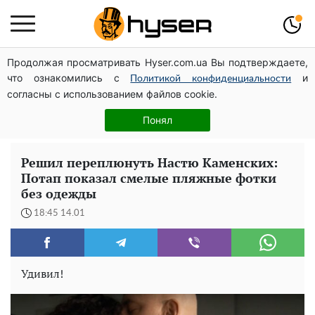
Продолжая просматривать Hyser.com.ua Вы подтверждаете,
Павел Прудников и его удивительная карьера от
что ознакомились с
и
актера в российском театре до номинанта в
Политикой конфиденциальности
согласны с использованием файлов cookie.
руководители Федерации профсоюзов
Елена Тополя слив видео – это далеко не все:
Понял
фронтмен "Антитела" Тарас Тополя стал следующим
Решил переплюнуть Настю Каменских:
Потап показал смелые пляжные фотки
без одежды
18:45 14.01
Удивил!