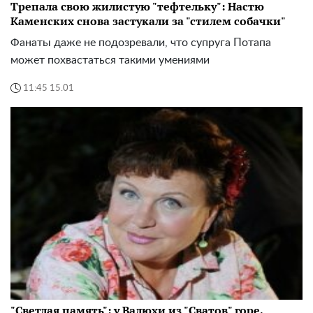
Трепала свою жилистую "тефтельку": Настю
Каменских снова застукали за "стилем собачки"
Фанаты даже не подозревали, что супруга Потапа
может похвастаться такими умениями
11:45 15.01
"Светлая память": у Валюхи из "Сватов" горе.