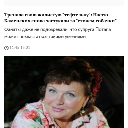
Трепала свою жилистую "тефтельку": Настю
Каменских снова застукали за "стилем собачки"
Фанаты даже не подозревали, что супруга Потапа
может похвастаться такими умениями
11:45 15.01