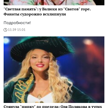
"Светлая память": у Валюхи из "Сватов" горе.
Фанаты судорожно всхлипнули
Подробности!
11:39 15.01
Стянула "пипку" до предела: Оля Полякова в тугих