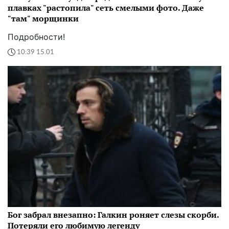
плавках "растопила" сеть смелыми фото. Даже
"там" морщинки
Подробности!
10:39 15.01
Бог забрал внезапно: Галкин роняет слезы скорби.
Потеряли его любимую легенду