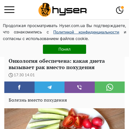
Продолжая просматривать Hyser.com.ua Вы подтверждаете,
Голая Елена Тополя в интересных позах заставила
что ознакомились с
и
отвисать челюсти: слив видео – было только началом
Политикой конфиденциальности
согласны с использованием файлов cookie.
Как участник боевых действий может оформить
льготу на оплату коммунальных услуг: инструкция
Понял
Онкология обеспечена: какая диета
вызывает рак вместо похудения
17:30 14.01
Болезнь вместо похудения