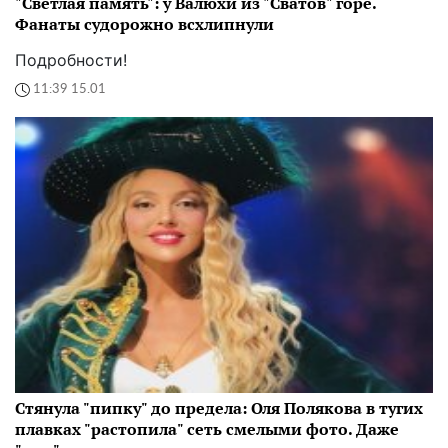
"Светлая память": у Валюхи из "Сватов" горе.
Фанаты судорожно всхлипнули
Подробности!
11:39 15.01
Стянула "пипку" до предела: Оля Полякова в тугих
плавках "растопила" сеть смелыми фото. Даже