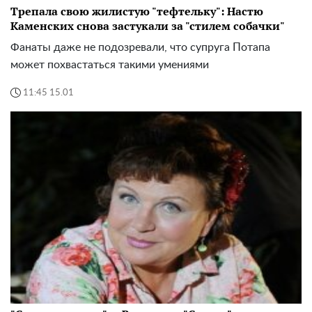
Трепала свою жилистую "тефтельку": Настю
Каменских снова застукали за "стилем собачки"
Фанаты даже не подозревали, что супруга Потапа
может похвастаться такими умениями
11:45 15.01