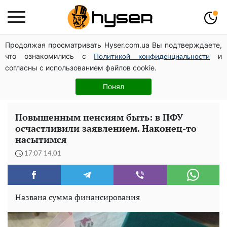
Продолжая просматривать Hyser.com.ua Вы подтверждаете,
Елена Тополя слив видео – это далеко не все:
что ознакомились с
и
фронтмен "Антитела" Тарас Тополя стал следующим
Политикой конфиденциальности
согласны с использованием файлов cookie.
Весь секрет в одной таблетке аспирина: рецепт
хрустящей и сочной капусты на зиму. Даже пяти банок
Понял
вам будет мало
Повышенным пенсиям быть: в ПФУ
осчастливили заявлением. Наконец-то
насытимся
17:07 14.01
Названа сумма финансирования