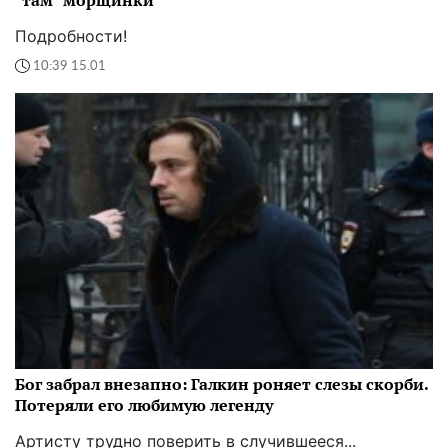
"там" морщинки
Подробности!
10:39 15.01
Бог забрал внезапно: Галкин роняет слезы скорби.
Потеряли его любимую легенду
Артисту трудно поверить в случившееся...