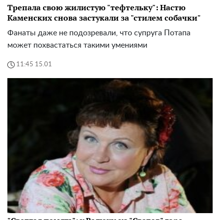
Трепала свою жилистую "тефтельку": Настю
Каменских снова застукали за "стилем собачки"
Фанаты даже не подозревали, что супруга Потапа
может похвастаться такими умениями
11:45 15.01