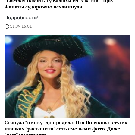
"Светлая память": у Валюхи из "Сватов" горе.
Фанаты судорожно всхлипнули
Подробности!
11:39 15.01
Стянула "пипку" до предела: Оля Полякова в тугих
плавках "растопила" сеть смелыми фото. Даже