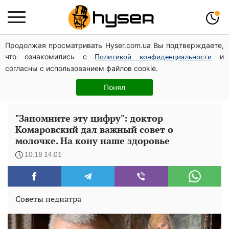
Продолжая просматривать Hyser.com.ua Вы подтверждаете,
Дроны с наценкой: Александр Конотопский вывел
что ознакомились с
и
миллионы оборонного бюджета через фиктивную
Политикой конфиденциальности
согласны с использованием файлов cookie.
фирму в Эстонии
Елена Тополя слив видео – это далеко не все:
Понял
фронтмен "Антитела" Тарас Тополя стал следующим
"Запомните эту цифру": доктор
Комаровский дал важный совет о
молочке. На кону наше здоровье
10:18 14.01
Советы педиатра