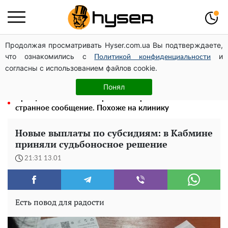
Продолжая просматривать Hyser.com.ua Вы подтверждаете,
Посол ОБСЕ во второй раз посетил место российского
что ознакомились с
и
удара по жилому дому на Подоле
Политикой конфиденциальности
согласны с использованием файлов cookie.
Голая Елена Тополя в интересных позах заставила
отвисать челюсти: слив видео – было только началом
Понял
Прощается с жизнью: Кристина Орбакайте оставила
странное сообщение. Похоже на клинику
Новые выплаты по субсидиям: в Кабмине
приняли судьбоносное решение
21:31 13.01
Есть повод для радости