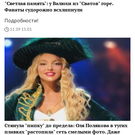
"Светлая память": у Валюхи из "Сватов" горе.
Фанаты судорожно всхлипнули
Подробности!
11:39 15.01
Стянула "пипку" до предела: Оля Полякова в тугих
плавках "растопила" сеть смелыми фото. Даже