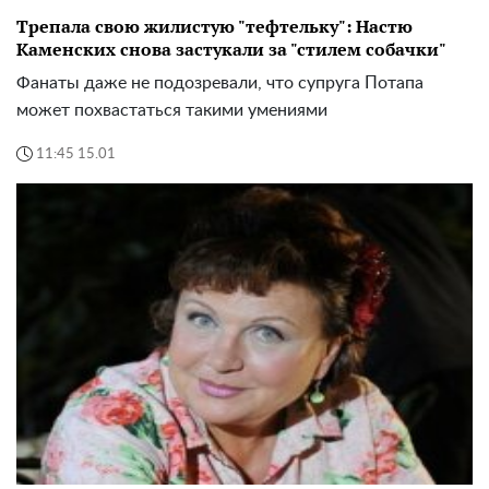
Трепала свою жилистую "тефтельку": Настю
Каменских снова застукали за "стилем собачки"
Фанаты даже не подозревали, что супруга Потапа
может похвастаться такими умениями
11:45 15.01