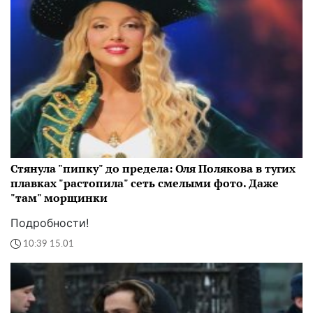
Стянула "пипку" до предела: Оля Полякова в тугих
плавках "растопила" сеть смелыми фото. Даже
"там" морщинки
Подробности!
10:39 15.01