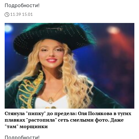
Подробности!
11:39 15.01
Стянула "пипку" до предела: Оля Полякова в тугих
плавках "растопила" сеть смелыми фото. Даже
"там" морщинки
Подробности!