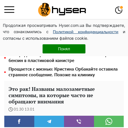
Продолжая просматривать Hyser.com.ua Вы подтверждаете,
Голая Елена Тополя в интересных позах заставила
что ознакомились с
и
отвисать челюсти: слив видео – было только началом
Политикой конфиденциальности
согласны с использованием файлов cookie.
Полностью голая Анна Тринчер блеснула
"прелестями": таких размеров вы еще не видели
Понял
Его придется просто вылить: сколько можно хранить
бензин в пластиковой канистре
Прощается с жизнью: Кристина Орбакайте оставила
странное сообщение. Похоже на клинику
Это рак! Названы малозаметные
симптомы, на которые часто не
обращают внимания
01:30 13.01