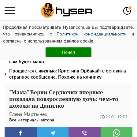
Продолжая просматривать Hyser.com.ua Вы подтверждаете,
Дроны с наценкой: Александр Конотопский вывел
что ознакомились с
и
миллионы оборонного бюджета через фиктивную
Политикой конфиденциальности
согласны с использованием файлов cookie.
фирму в Эстонии
Весь секрет в одной таблетке аспирина: рецепт
Понял
хрустящей и сочной капусты на зиму. Даже пяти банок
вам будет мало
Прощается с жизнью: Кристина Орбакайте оставила
странное сообщение. Похоже на клинику
"Мама" Верки Сердючки впервые
показала повзрослевшую дочь: чем-то
похожа на Данилко
Елена Мартынец
21:01 12.01
Все материалы автора