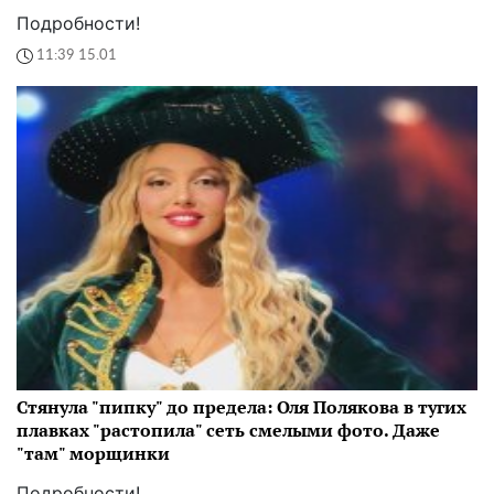
Подробности!
11:39 15.01
Стянула "пипку" до предела: Оля Полякова в тугих
плавках "растопила" сеть смелыми фото. Даже
"там" морщинки
Подробности!