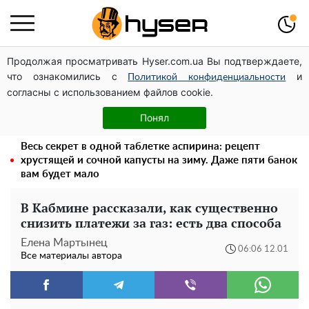
Продолжая просматривать Hyser.com.ua Вы подтверждаете,
Может ли Почтовая площадь стать главной точкой
что ознакомились с
и
входа в исторический Киев
Политикой конфиденциальности
согласны с использованием файлов cookie.
Павел Прудников и его удивительная карьера от
актера в российском театре до номинанта в
Понял
руководители Федерации профсоюзов
Весь секрет в одной таблетке аспирина: рецепт
хрустящей и сочной капусты на зиму. Даже пяти банок
вам будет мало
В Кабмине рассказали, как существенно
снизить платежи за газ: есть два способа
Елена Мартынец
06:06 12.01
Все материалы автора