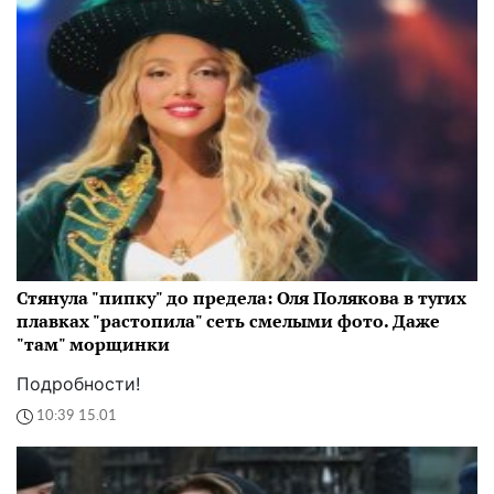
Стянула "пипку" до предела: Оля Полякова в тугих
плавках "растопила" сеть смелыми фото. Даже
"там" морщинки
Подробности!
10:39 15.01