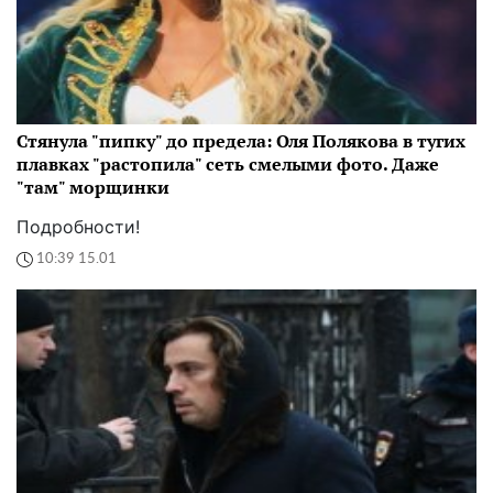
Стянула "пипку" до предела: Оля Полякова в тугих
плавках "растопила" сеть смелыми фото. Даже
"там" морщинки
Подробности!
10:39 15.01