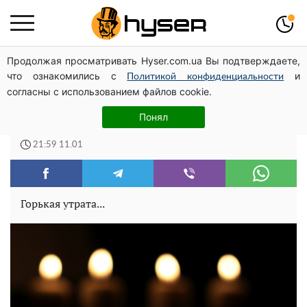
Продолжая просматривать Hyser.com.ua Вы подтверждаете,
Может ли Почтовая площадь стать главной точкой
что ознакомились с
и
входа в исторический Киев
Политикой конфиденциальности
согласны с использованием файлов cookie.
Не стало знаменитого советского
Понял
продюсера
21:59 11.01
Горькая утрата...