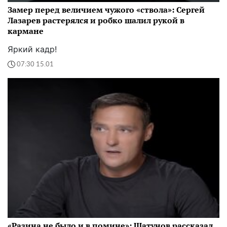
Замер перед величием чужого «ствола»: Сергей
Лазарев растерялся и робко шалил рукой в
кармане
Яркий кадр!
07:30 15.01
«Разина не было и в помине»: Шатунов рассказал,