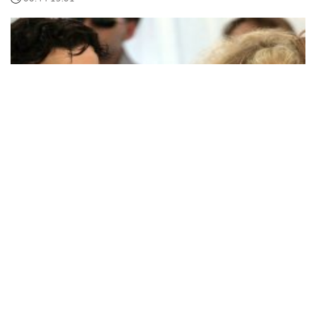
Алла Пугачева публично посмеялась над
Галкиным и назвала его "постаревшим": бедный
мужик
Подробности
23:12 14.01