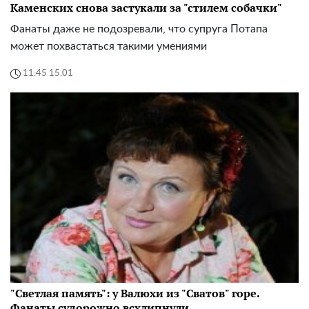
Каменских снова застукали за "стилем собачки"
Фанаты даже не подозревали, что супруга Потапа
может похвастаться такими умениями
11:45 15.01
"Светлая память": у Валюхи из "Сватов" горе.
Фанаты судорожно всхлипнули