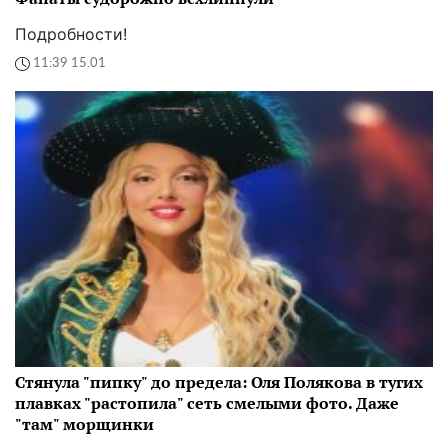
Подробности!
11:39 15.01
Стянула "пипку" до предела: Оля Полякова в тугих
плавках "растопила" сеть смелыми фото. Даже
"там" морщинки