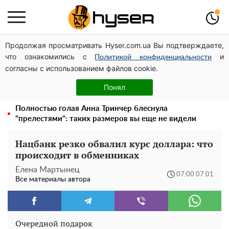
Продолжая просматривать Hyser.com.ua Вы подтверждаете,
Дроны с наценкой: Александр Конотопский вывел
что ознакомились с
и
миллионы оборонного бюджета через фиктивную
Политикой конфиденциальности
согласны с использованием файлов cookie.
фирму в Эстонии
Елена Тополя слив видео – это далеко не все:
Понял
фронтмен "Антитела" Тарас Тополя стал следующим
Полностью голая Анна Тринчер блеснула
"прелестями": таких размеров вы еще не видели
Нацбанк резко обвалил курс доллара: что
происходит в обменниках
Елена Мартынец
07:00 07.01
Все материалы автора
Очередной подарок