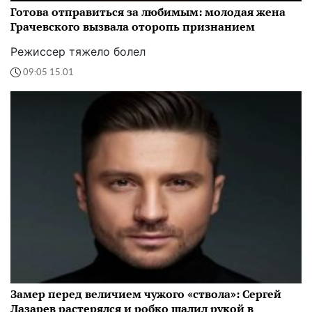
Готова отправиться за любимым: молодая жена
Грачевского вызвала оторопь признанием
Режиссер тяжело болел
09:05 15.01
Замер перед величием чужого «ствола»: Сергей
Лазарев растерялся и робко шалил рукой в