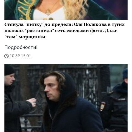
Стянула "пипку" до предела: Оля Полякова в тугих
плавках "растопила" сеть смелыми фото. Даже
"там" морщинки
Подробности!
10:39 15.01