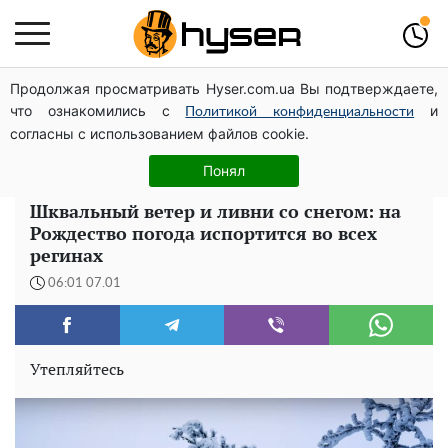
Продолжая просматривать Hyser.com.ua Вы подтверждаете,
Полностью голая Анна Тринчер блеснула
что ознакомились с
и
"прелестями": таких размеров вы еще не видели
Политикой конфиденциальности
согласны с использованием файлов cookie.
Как участник боевых действий может оформить
льготу на оплату коммунальных услуг: инструкция
Понял
Шквальный ветер и ливни со снегом: на
Рождество погода испортится во всех
регинах
06:01 07.01
Утепляйтесь