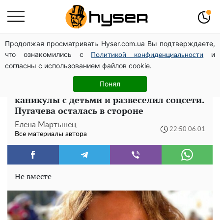
Продолжая просматривать Hyser.com.ua Вы подтверждаете,
Поэтому и выглядит так молодо: 5 простых и
что ознакомились с
и
любимых блюд Аллы Пугачевой, о которых вы точно
Политикой конфиденциальности
согласны с использованием файлов cookie.
не знали
Понял
Максим Галкин показал, как проводит
каникулы с детьми и развеселил соцсети.
Пугачева осталась в стороне
Елена Мартынец
22:50 06.01
Все материалы автора
Не вместе