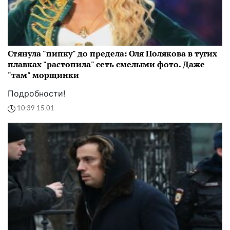
Стянула "пипку" до предела: Оля Полякова в тугих
плавках "растопила" сеть смелыми фото. Даже
"там" морщинки
Подробности!
10:39 15.01