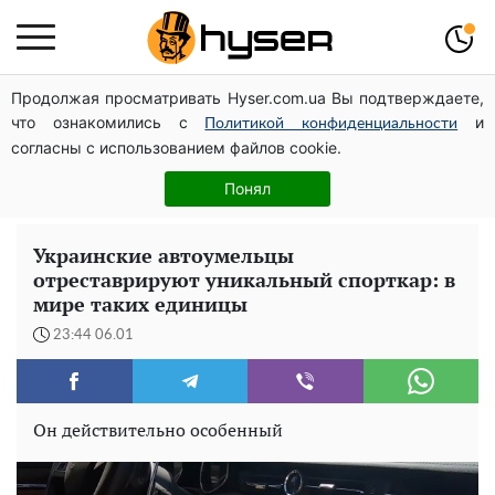
Продолжая просматривать Hyser.com.ua Вы подтверждаете,
Дроны с наценкой: Александр Конотопский вывел
что ознакомились с
и
миллионы оборонного бюджета через фиктивную
Политикой конфиденциальности
согласны с использованием файлов cookie.
фирму в Эстонии
Елена Тополя слив видео – это далеко не все:
Понял
фронтмен "Антитела" Тарас Тополя стал следующим
Украинские автоумельцы
отреставрируют уникальный спорткар: в
мире таких единицы
23:44 06.01
Он действительно особенный