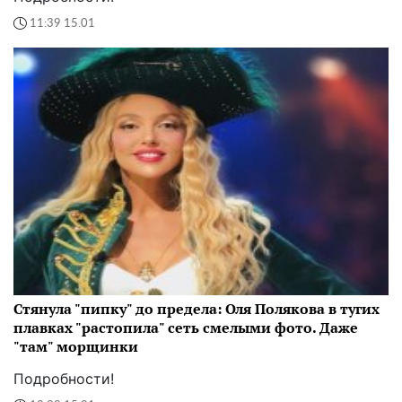
11:39 15.01
Стянула "пипку" до предела: Оля Полякова в тугих
плавках "растопила" сеть смелыми фото. Даже
"там" морщинки
Подробности!