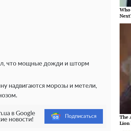
Who 
Next
ал, что мощные дожди и шторм
ину надвигаются морозы и метели,
нозом.
.ua в Google
Подписаться
The 
ие новости!
Lion