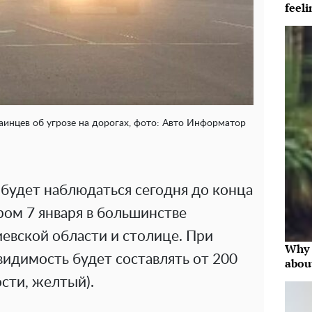
feeli
инцев об угрозе на дорогах, фото: Авто Информатор
 будет наблюдаться сегодня до конца
тром 7 января в большинстве
иевской области и столице. При
Why 
видимость будет составлять от 200
abou
ости, желтый).