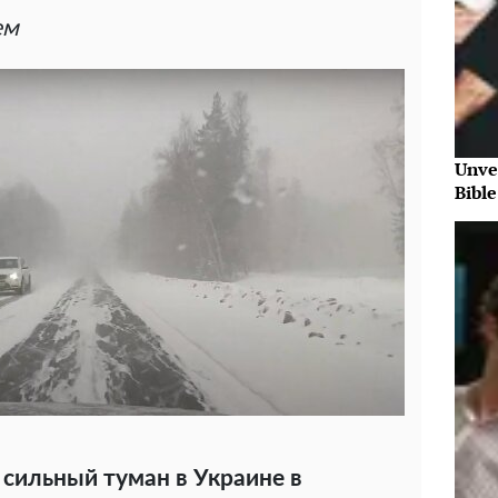
ем
Unve
Bibl
сильный туман в Украине в