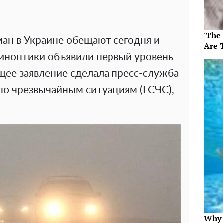
'The
ман в Украине обещают сегодня и
Are 
синоптики объявили первый уровень
щее заявление сделала пресс-служба
по чрезвычайным ситуациям (ГСЧС),
Why t