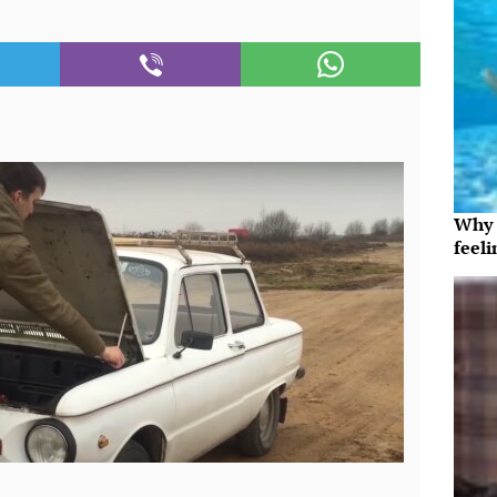
Why t
feeli