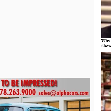
Why 
Show