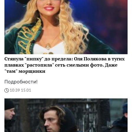
Стянула "пипку" до предела: Оля Полякова в тугих
плавках "растопила" сеть смелыми фото. Даже
"там" морщинки
Подробности!
10:39 15.01