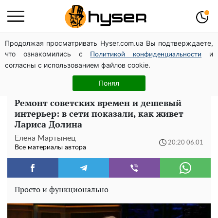
Продолжая просматривать Hyser.com.ua Вы подтверждаете,
Елена Тополя слив видео – это далеко не все:
что ознакомились с
и
фронтмен "Антитела" Тарас Тополя стал следующим
Политикой конфиденциальности
согласны с использованием файлов cookie.
Как участник боевых действий может оформить
льготу на оплату коммунальных услуг: инструкция
Понял
Ремонт советских времен и дешевый
интерьер: в сети показали, как живет
Лариса Долина
Елена Мартынец
20:20 06.01
Все материалы автора
Просто и функционально