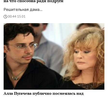
на что способна ради подруги
Решительная дама...
00:44 15.01
Алла Пугачева публично посмеялась над
Галкиным и назвала его "постаревшим": бедный
мужик