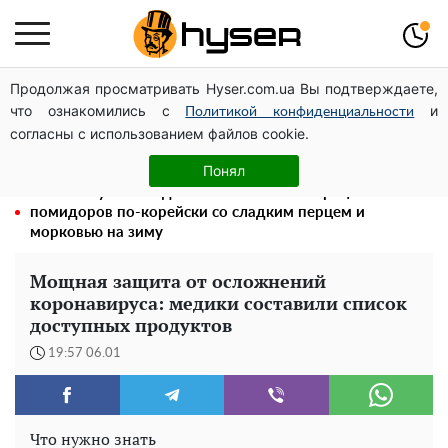
Продолжая просматривать Hyser.com.ua Вы подтверждаете,
Посол ОБСЕ во второй раз посетил место российского
что ознакомились с
и
удара по жилому дому на Подоле
Политикой конфиденциальности
согласны с использованием файлов cookie.
Елена Тополя слив видео – это далеко не все:
фронтмен "Антитела" Тарас Тополя стал следующим
Понял
Такой закуски всегда оказывается мало: рецепт
помидоров по-корейски со сладким перцем и
морковью на зиму
Мощная защита от осложнений
коронавируса: медики составили список
доступных продуктов
19:57 06.01
Что нужно знать