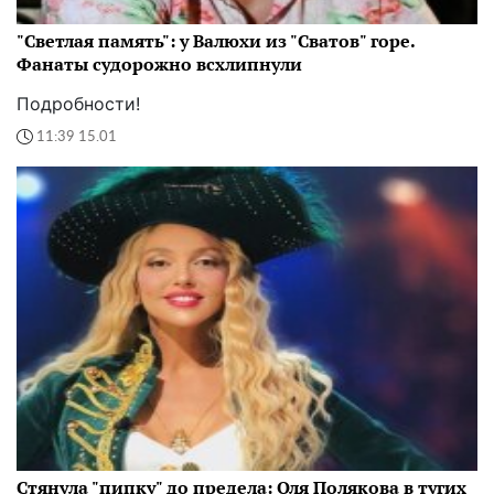
"Светлая память": у Валюхи из "Сватов" горе.
Фанаты судорожно всхлипнули
Подробности!
11:39 15.01
Стянула "пипку" до предела: Оля Полякова в тугих