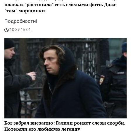
плавках "растопила" сеть смелыми фото. Даже
"там" морщинки
Подробности!
10:39 15.01
Бог забрал внезапно: Галкин роняет слезы скорби.
Потеряли его любимую легенду