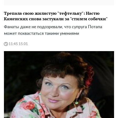
Трепала свою жилистую "тефтельку": Настю
Каменских снова застукали за "стилем собачки"
Фанаты даже не подозревали, что супруга Потапа
может похвастаться такими умениями
11:45 15.01