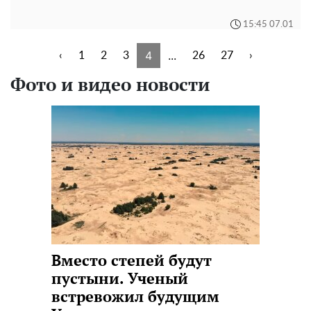
15:45 07.01
4
...
‹
1
2
3
26
27
›
Фото и видео новости
Вместо степей будут
пустыни. Ученый
встревожил будущим