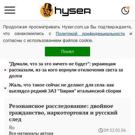
Продолжая просматривать Hyser.com.ua Вы подтверждаете,
Месяц без света, лютый холод и коммунальные
что ознакомились с
и
платежи на тысячи гривен: народ "ломают" в
Политикой конфиденциальности
согласны с использованием файлов cookie.
отключения
"Холостячка" Ксения Мишина перестаралась и
Понял
блеснула зоной бикини: слишком широко раздвинула
"Думали, что за это ничего не будет": украинцам
рассказали, из-за кого вернули отключения света за
долги
Жаль, что такое сейчас не делают для села: как
выглядел редкий ЗАЗ "Таврия" итальянской сборки
Резонансное расследование: двойное
гражданство, наркоторговля и русский
след
Ro
09:22 01.06
Все материалы автора