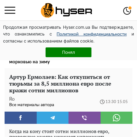
Продолжая просматривать Hyser.com.ua Вы подтверждаете,
Дроны с наценкой: Александр Конотопский вывел
что ознакомились с
и
миллионы оборонного бюджета через фиктивную
Политикой конфиденциальности
согласны с использованием файлов cookie.
фирму в Эстонии
Такой закуски всегда оказывается мало: рецепт
Понял
помидоров по-корейски со сладким перцем и
морковью на зиму
Артур Ермолаев: Как откупиться от
тюрьмы за 8,5 миллиона евро после
кражи сотни миллионов
Ro
13:30 15.05
Все материалы автора
Когда на кону стоят сотни миллионов евро,
правосудие иногда начинает напоминать