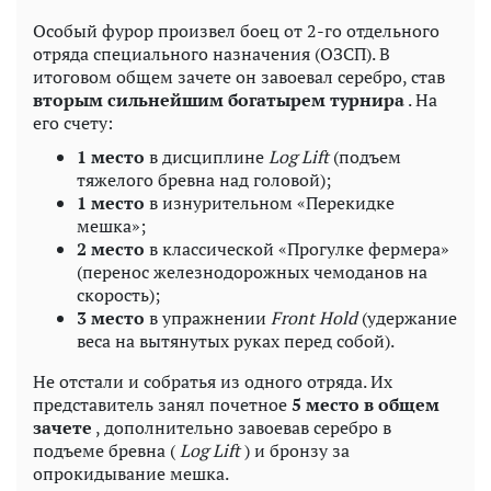
Особый фурор произвел боец ​​от 2-го отдельного
отряда специального назначения (ОЗСП). В
итоговом общем зачете он завоевал серебро, став
вторым сильнейшим богатырем турнира
. На
его счету:
1 место
в дисциплине
Log Lift
(подъем
тяжелого бревна над головой);
1 место
в изнурительном «Перекидке
мешка»;
2 место
в классической «Прогулке фермера»
(перенос железнодорожных чемоданов на
скорость);
3 место
в упражнении
Front Hold
(удержание
веса на вытянутых руках перед собой).
Не отстали и собратья из одного отряда. Их
представитель занял почетное
5 место в общем
зачете
, дополнительно завоевав серебро в
подъеме бревна (
Log Lift
) и бронзу за
опрокидывание мешка.