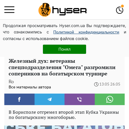
Продолжая просматривать Hyser.com.ua Вы подтверждаете,
Полностью голая Анна Тринчер блеснула
что ознакомились с
и
"прелестями": таких размеров вы еще не видели
Политикой конфиденциальности
согласны с использованием файлов cookie.
Жаль, что такое сейчас не делают для села: как
выглядел редкий ЗАЗ "Таврия" итальянской сборки
Понял
Железный дух: ветераны
спецподразделения "Омега" разгромили
соперников на богатырском турнире
Ro
13:05 26.05
Все материалы автора
В Борисполе отгремел второй этап Кубка Украины
по богатырскому многоборью.