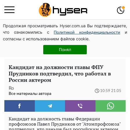
Продолжая просматривать Hyser.com.ua Вы подтверждаете,
Дроны с наценкой: Александр Конотопский вывел
что ознакомились с
и
миллионы оборонного бюджета через фиктивную
Политикой конфиденциальности
согласны с использованием файлов cookie.
фирму в Эстонии
Полностью голая Анна Тринчер блеснула
Понял
"прелестями": таких размеров вы еще не видели
Кандидат на должности главы ФПУ
Прудников подтвердил, что работал в
России актером
Ro
10:59 21.05
Все материалы автора
Кандидат на должность главы Федерации
профсоюзов Павел Прудников от "Атомпрофсоюза"
подтвердил, что раньше был российским актером